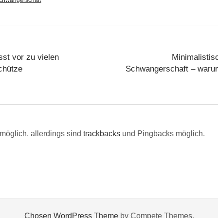
st vor zu vielen
Minimalistis
chütze
Schwangerschaft – warum
möglich, allerdings sind
trackbacks
und Pingbacks möglich.
Chosen WordPress Theme
by Compete Themes.