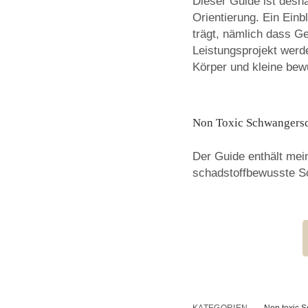
Dieser Guide ist desh
Orientierung. Ein Einb
trägt, nämlich dass G
Leistungsprojekt werd
Körper und kleine bewu
Non Toxic Schwangersch
Der Guide enthält mei
schadstoffbewusste S
KATEGORIEN
Non toxic 