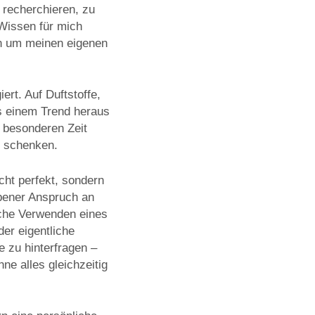
 recherchieren, zu
 Wissen für mich
rn um meinen eigenen
rt. Auf Duftstoffe,
us einem Trend heraus
r besonderen Zeit
u schenken.
cht perfekt, sondern
ebener Anspruch an
iche Verwenden eines
er eigentliche
e zu hinterfragen –
e alles gleichzeitig