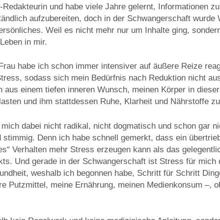
e-Redakteurin und habe viele Jahre gelernt, Informationen zu
ständlich aufzubereiten, doch in der Schwangerschaft wurde
Persönliches. Weil es nicht mehr nur um Inhalte ging, sonde
Leben in mir.
rau habe ich schon immer intensiver auf äußere Reize reagie
 Stress, sodass sich mein Bedürfnis nach Reduktion nicht a
rn aus einem tiefen inneren Wunsch, meinen Körper in diese
lasten und ihm stattdessen Ruhe, Klarheit und Nährstoffe z
 mich dabei nicht radikal, nicht dogmatisch und schon gar ni
d stimmig. Denn ich habe schnell gemerkt, dass ein übertri
les“ Verhalten mehr Stress erzeugen kann als das gelegentl
ts. Und gerade in der Schwangerschaft ist Stress für mich d
dheit, weshalb ich begonnen habe, Schritt für Schritt Ding
e Putzmittel, meine Ernährung, meinen Medienkonsum –, ohn